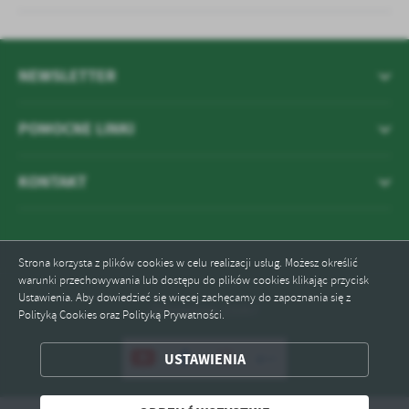
NEWSLETTER
POMOCNE LINKI
KONTAKT
Strona korzysta z plików cookies w celu realizacji usług. Możesz określić
warunki przechowywania lub dostępu do plików cookies klikając przycisk
Ustawienia. Aby dowiedzieć się więcej zachęcamy do zapoznania się z
Odwiedzin: 23357
Polityką Cookies oraz Polityką Prywatności.
ZAPISZ WYBRANE
USTAWIENIA
ODRZUĆ WSZYSTKIE