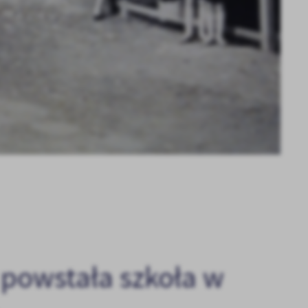
k powstała szkoła w