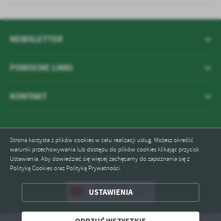
NEWSLETTER
POMOCNE LINKI
KONTAKT
Strona korzysta z plików cookies w celu realizacji usług. Możesz określić
warunki przechowywania lub dostępu do plików cookies klikając przycisk
Ustawienia. Aby dowiedzieć się więcej zachęcamy do zapoznania się z
Odwiedzin: 23364
Polityką Cookies oraz Polityką Prywatności.
ZAPISZ WYBRANE
USTAWIENIA
ODRZUĆ WSZYSTKIE