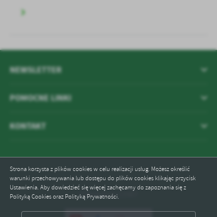
NEWSLETTER
POMOCNE LINKI
KONTAKT
Strona korzysta z plików cookies w celu realizacji usług. Możesz określić
warunki przechowywania lub dostępu do plików cookies klikając przycisk
Ustawienia. Aby dowiedzieć się więcej zachęcamy do zapoznania się z
Odwiedzin: 23367
Polityką Cookies oraz Polityką Prywatności.
ZAPISZ WYBRANE